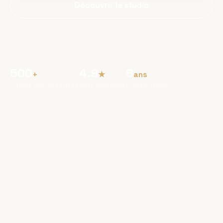
Découvrir le studio
500
4.9
8
+
★
ans
Clients accompagnés
Note moyenne
D'expérience