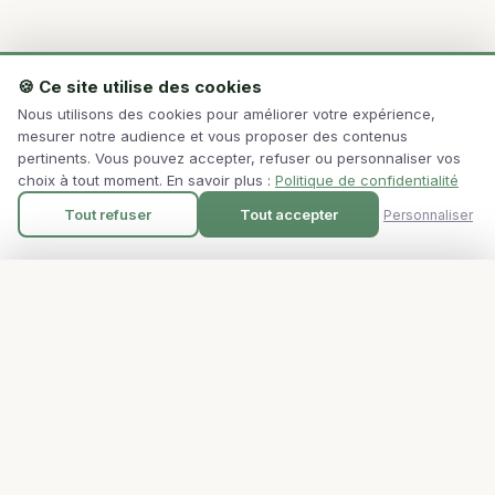
🍪 Ce site utilise des cookies
Nous utilisons des cookies pour améliorer votre expérience,
mesurer notre audience et vous proposer des contenus
pertinents. Vous pouvez accepter, refuser ou personnaliser vos
choix à tout moment. En savoir plus :
Politique de confidentialité
Tout refuser
Tout accepter
Personnaliser
Paramètres des cookies
Gérez vos préférences ci-dessous. Les cookies essentiels sont
POURQUOI CHOISIR
toujours actifs car ils sont nécessaires au fonctionnement du site.
With You
Sport
Cookies essentiels
Une approche complète du bien-être, adaptée à
Nécessaires au bon fonctionnement du site (navigation,
votre unicité.
sécurité, formulaires). Ne peuvent pas être désactivés.