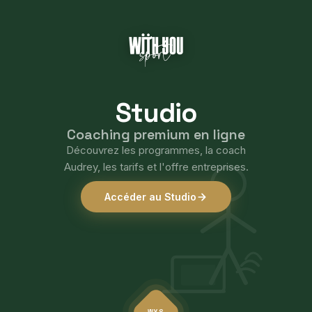
Coach
sportif
Studio
à
Coaching premium en ligne
Fontainebleau
Découvrez les programmes, la coach
Audrey, les tarifs et l'offre entreprises.
:
salle
Accéder au Studio
de
sport,
coaching
WYS